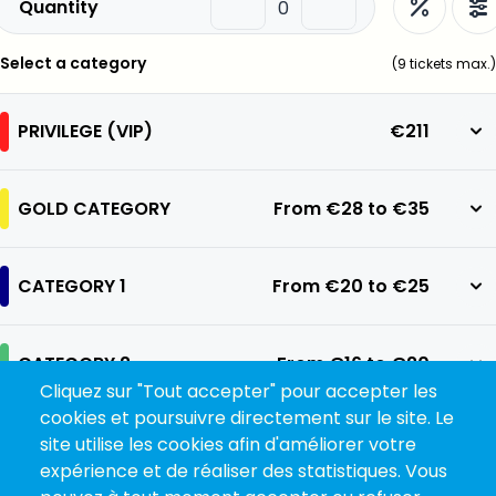
Quantity
Select a category
(
9
tickets max.)
PRIVILEGE (VIP)
€211
GOLD CATEGORY
From
€28
to
€35
CATEGORY 1
From
€20
to
€25
CATEGORY 2
From
€16
to
€20
Cliquez sur "Tout accepter" pour accepter les
cookies et poursuivre directement sur le site. Le
CATEGORY 3
From
€12
to
€15
site utilise les cookies afin d'améliorer votre
expérience et de réaliser des statistiques. Vous