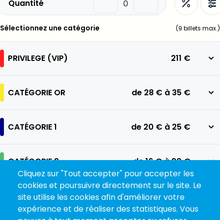
Quantité
Sélectionnez une catégorie
(
9
billets max.)
PRIVILEGE (VIP)
211 €
CATÉGORIE OR
de
28 €
à
35 €
CATÉGORIE 1
de
20 €
à
25 €
CATÉGORIE 2
de
16 €
à
20 €
Cliquez sur "Tout accepter" pour accepter les
cookies et poursuivre directement sur le site. Le
CATÉGORIE 3
de
12 €
à
15 €
site utilise les cookies afin d'améliorer votre
expérience et de réaliser des statistiques. Vous