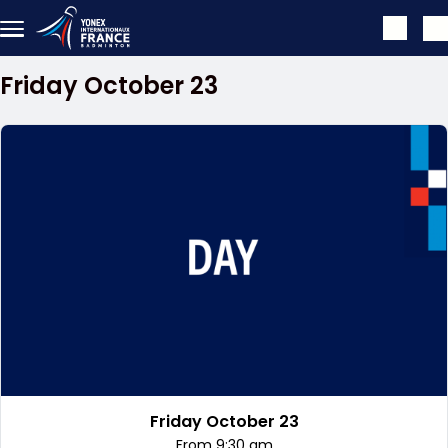
Skip to main content
Friday October 23
Friday October 23
From 9:30 am